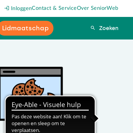
Contact & Service
Over SeniorWeb
Inloggen
Lidmaatschap
Zoeken
Zoeken