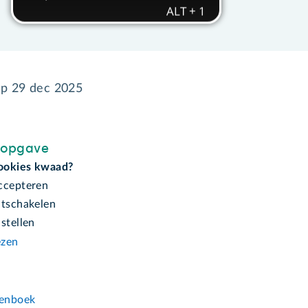
op
29 dec 2025
sopgave
ookies kwaad?
ccepteren
itschakelen
stellen
ezen
n
enboek