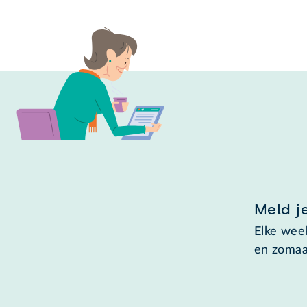
Meld j
Elke week
en zomaa