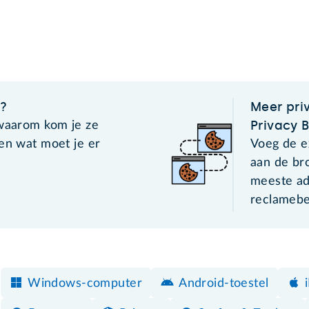
s?
Meer pri
Privacy 
 waarom kom je ze
 en wat moet je er
Voeg de e
aan de br
meeste ad
reclamebed
Windows-computer
Android-toestel