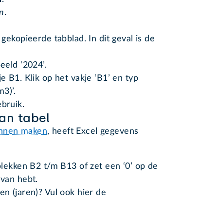
n
.
ekopieerde tabblad. In dit geval is de
eld ‘2024’.
 B1. Klik op het vakje ‘B1’ en typ
m3)’.
ebruik.
an tabel
unnen maken
, heeft Excel gegevens
lekken B2 t/m B13 of zet een ‘0’ op de
van hebt.
n (jaren)? Vul ook hier de