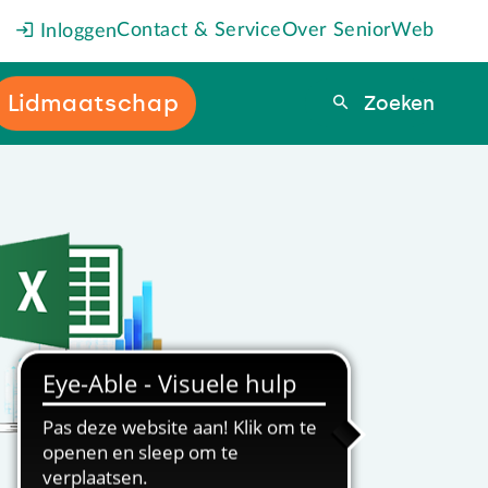
Contact & Service
Over SeniorWeb
Inloggen
Lidmaatschap
Zoeken
Zoeken