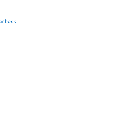
n
enboek