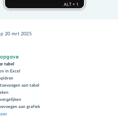
op
20 mrt 2025
sopgave
e tabel
en in Excel
opiëren
toevoegen aan tabel
aken
vergelijken
oevoegen aan grafiek
ezen