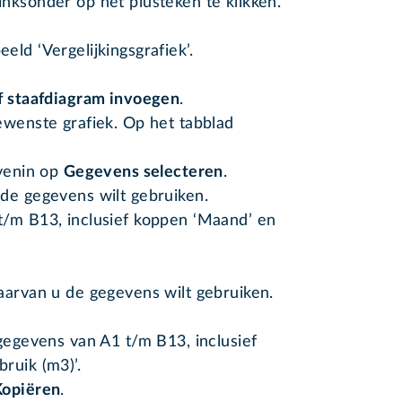
nksonder op het plusteken te klikken.
ld ‘Vergelijkingsgrafiek’.
f staafdiagram invoegen
.
ewenste grafiek. Op het tabblad
ovenin op
Gegevens selecteren
.
de gegevens wilt gebruiken.
t/m B13, inclusief koppen ‘Maand’ en
aarvan u de gegevens wilt gebruiken.
 gegevens van A1 t/m B13, inclusief
ruik (m3)’.
Kopiëren
.