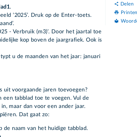
Delen
lad1
.
Printe
eld ‘2025’. Druk op de Enter-toets.
Woord
aand’.
025 - Verbruik (m3)’. Door het jaartal toe
uidelijke kop boven de jaargrafiek. Ook is
 typt u de maanden van het jaar: januari
fers uit voorgaande jaren toevoegen?
m een tabblad toe te voegen. Vul de
in, maar dan voor een ander jaar.
piëren. Dat gaat zo:
p de naam van het huidige tabblad.
n
.