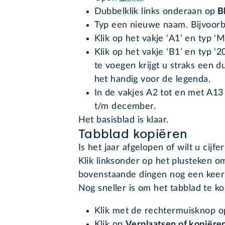
Dubbelklik links onderaan op
B
Typ een nieuwe naam. Bijvoorbe
Klik op het vakje ‘A1’ en typ ‘M
Klik op het vakje ‘B1’ en typ ‘2
te voegen krijgt u straks een d
het handig voor de legenda.
In de vakjes A2 tot en met A13
t/m december.
Het basisblad is klaar.
Tabblad kopiëren
Is het jaar afgelopen of wilt u cij
Klik linksonder op het plusteken o
bovenstaande dingen nog een keer 
Nog sneller is om het tabblad te ko
Klik met de rechtermuisknop o
Klik op
Verplaatsen of kopiëre