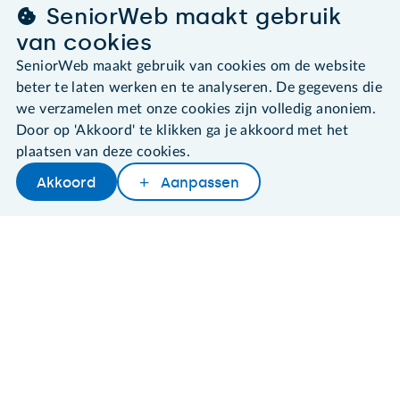
SeniorWeb maakt gebruik
van cookies
SeniorWeb maakt gebruik van cookies om de website
©2026 SeniorWeb
beter te laten werken en te analyseren. De gegevens die
we verzamelen met onze cookies zijn volledig anoniem.
Algemene voorwaarden
Door op 'Akkoord' te klikken ga je akkoord met het
Cookies en cookie-instellingen
Disclaimer
plaatsen van deze cookies.
Privacybeleid
Akkoord
Aanpassen
About SeniorWeb
Later lezen
Delen
Woordenboek