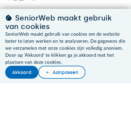
SeniorWeb maakt gebruik
©2026 SeniorWeb
van cookies
SeniorWeb maakt gebruik van cookies om de website
Algemene voorwaarden
beter te laten werken en te analyseren. De gegevens die
Cookies en cookie-instellingen
we verzamelen met onze cookies zijn volledig anoniem.
Disclaimer
Door op 'Akkoord' te klikken ga je akkoord met het
Privacybeleid
About SeniorWeb
plaatsen van deze cookies.
Akkoord
Aanpassen
Later lezen
Delen
Woordenboek