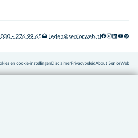
030 - 276 99 65
leden@seniorweb.nl
okies en cookie-instellingen
Disclaimer
Privacybeleid
About SeniorWeb