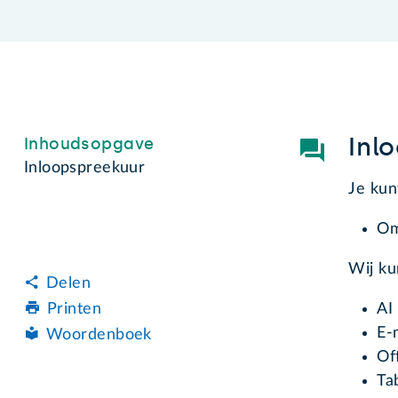
Inl
Inhoudsopgave
Inloopspreekuur
Je kun
Om
Wij k
Delen
AI 
Printen
E-
Woordenboek
Of
Ta