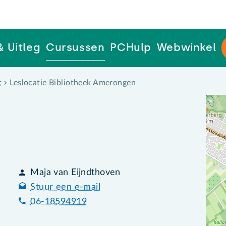
& Uitleg
Cursussen
PCHulp
Webwinkel
t
Leslocatie Bibliotheek Amerongen
Maja van Eijndthoven
Stuur een e-mail
06-18594919