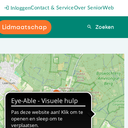
Contact & Service
Over SeniorWeb
Inloggen
Lidmaatschap
Zoeken
Zoeken