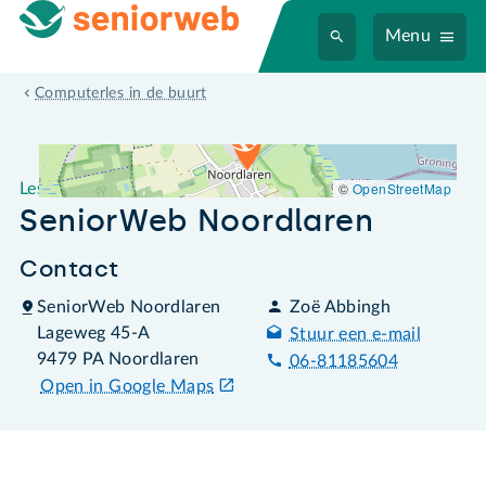
Menu
Leslocatie SeniorWeb Noordlaren
Computerles in de buurt
©
OpenStreetMap
Leslocatie
SeniorWeb Noordlaren
Contact
SeniorWeb Noordlaren
Zoë Abbingh
Lageweg 45-A
Stuur een e-mail
9479 PA Noordlaren
06-81185604
Open in Google Maps