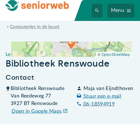
Menu
Leslocatie Bibliotheek Renswoude
Computerles in de buurt
©
OpenStreetMap
Leslocatie
Bibliotheek Renswoude
Contact
Bibliotheek Renswoude
Maja van Eijndthoven
Van Reedeweg 77
Stuur een e-mail
3927 BT Renswoude
06-18594919
Open in Google Maps