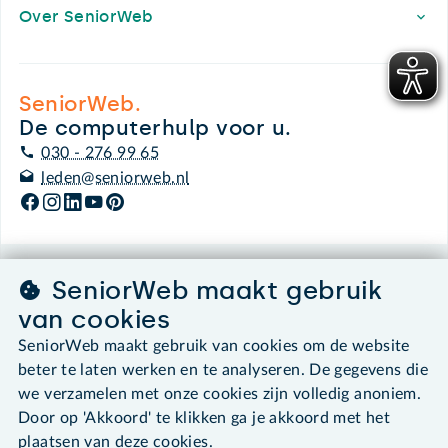
Over SeniorWeb
SeniorWeb.
De computerhulp voor u.
030 - 276 99 65
leden@seniorweb.nl
SeniorWeb maakt gebruik
©2026 SeniorWeb
van cookies
Algemene voorwaarden
SeniorWeb maakt gebruik van cookies om de website
Cookies en cookie-instellingen
beter te laten werken en te analyseren. De gegevens die
Disclaimer
we verzamelen met onze cookies zijn volledig anoniem.
Privacybeleid
Door op 'Akkoord' te klikken ga je akkoord met het
About SeniorWeb
plaatsen van deze cookies.