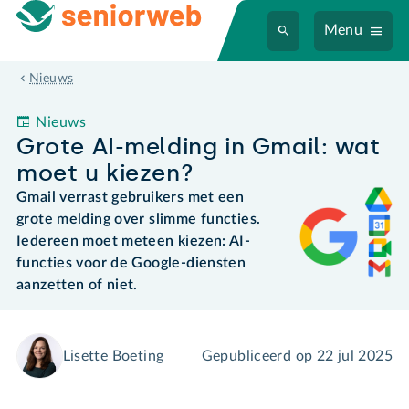
Menu
Grote AI-melding in Gmail: wat moet u kiezen?
Nieuws
Nieuws
Grote AI-melding in Gmail: wat
moet u kiezen?
Gmail verrast gebruikers met een
grote melding over slimme functies.
Iedereen moet meteen kiezen: AI-
functies voor de Google-diensten
aanzetten of niet.
Lisette Boeting
Gepubliceerd op
22 jul 2025