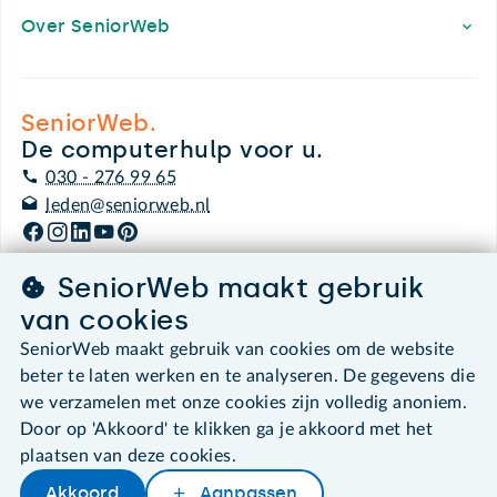
Over SeniorWeb
SeniorWeb.
De computerhulp voor u.
030 - 276 99 65
leden@seniorweb.nl
SeniorWeb maakt gebruik
van cookies
©2026 SeniorWeb
SeniorWeb maakt gebruik van cookies om de website
beter te laten werken en te analyseren. De gegevens die
Algemene voorwaarden
we verzamelen met onze cookies zijn volledig anoniem.
Cookies en cookie-instellingen
Door op 'Akkoord' te klikken ga je akkoord met het
Disclaimer
Privacybeleid
plaatsen van deze cookies.
About SeniorWeb
Akkoord
Aanpassen