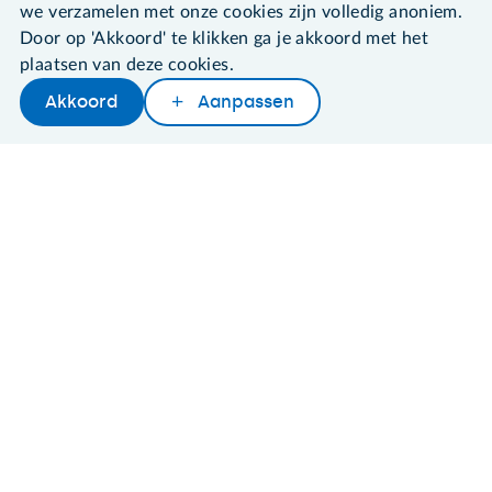
we verzamelen met onze cookies zijn volledig anoniem.
Door op 'Akkoord' te klikken ga je akkoord met het
plaatsen van deze cookies.
©2026 SeniorWeb
Akkoord
Aanpassen
Algemene voorwaarden
Cookies en cookie-instellingen
Disclaimer
Privacybeleid
About SeniorWeb