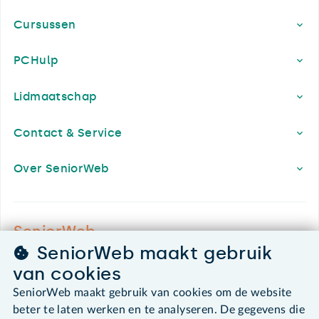
Cursussen
PCHulp
Lidmaatschap
Contact & Service
Over SeniorWeb
SeniorWeb.
De computerhulp voor u.
SeniorWeb maakt gebruik
030 - 276 99 65
van cookies
leden@seniorweb.nl
SeniorWeb maakt gebruik van cookies om de website
beter te laten werken en te analyseren. De gegevens die