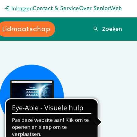
Contact & Service
Over SeniorWeb
Inloggen
Lidmaatschap
Zoeken
Zoeken