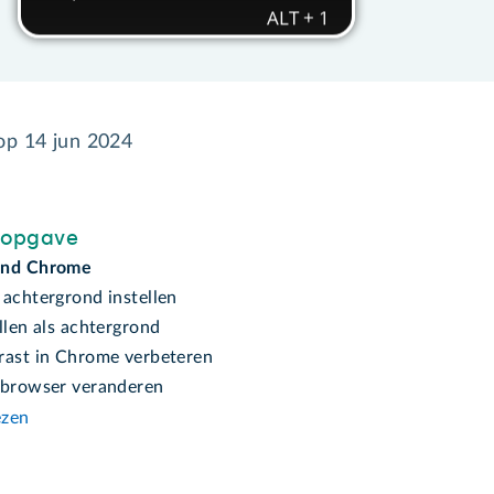
 op
14 jun 2024
sopgave
ond Chrome
 achtergrond instellen
llen als achtergrond
rast in Chrome verbeteren
 browser veranderen
ezen
n