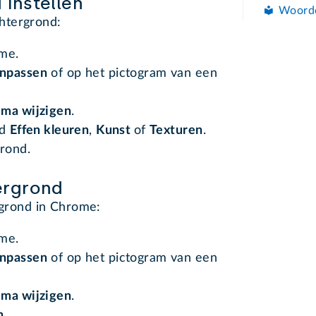
instellen
Woord
htergrond:
me.
npassen
of op het pictogram van een
ma wijzigen
.
ld
Effen kleuren
,
Kunst
of
Texturen
.
grond.
.
tergrond
ergrond in Chrome:
me.
npassen
of op het pictogram van een
ma wijzigen
.
n
.