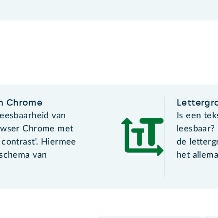
in Chrome
Letterg
leesbaarheid van
Is een tek
rowser Chrome met
leesbaar?
 contrast'. Hiermee
de letterg
nschema van
het allema