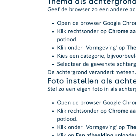
Thema als achtergrond 
Geef de browser zo een andere ac
Open de browser Google Chro
Klik rechtsonder op
Chrome aa
potlood.
Klik onder 'Vormgeving' op
The
Kies een categorie, bijvoorbee
Selecteer de gewenste achter
De achtergrond verandert meteen
Foto instellen als ach
Stel zo een eigen foto in als acht
Open de browser Google Chro
Klik rechtsonder op
Chrome aa
potlood.
Klik onder 'Vormgeving' op
The
Klik op
Een afbeelding uploade