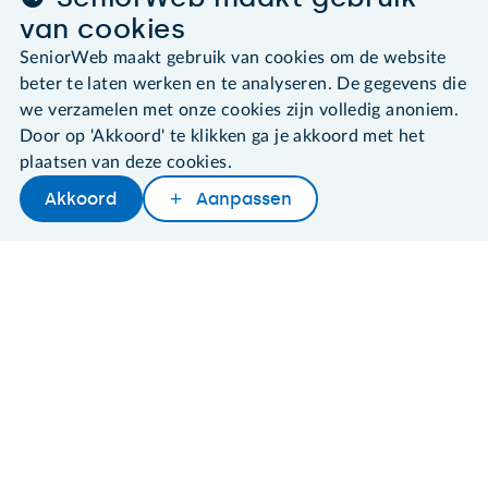
van cookies
SeniorWeb.
SeniorWeb maakt gebruik van cookies om de website
De computerhulp voor u.
beter te laten werken en te analyseren. De gegevens die
030 - 276 99 65
we verzamelen met onze cookies zijn volledig anoniem.
leden@seniorweb.nl
Door op 'Akkoord' te klikken ga je akkoord met het
plaatsen van deze cookies.
Akkoord
Aanpassen
©2026 SeniorWeb
Algemene voorwaarden
Cookies en cookie-instellingen
Disclaimer
Privacybeleid
About SeniorWeb