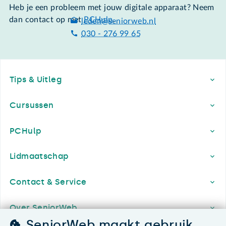
Heb je een probleem met jouw digitale apparaat? Neem
dan contact op met
PCHulp
.
leden@seniorweb.nl
030 - 276 99 65
Footer
Tips & Uitleg
Cursussen
PCHulp
Lidmaatschap
Contact & Service
Over SeniorWeb
SeniorWeb maakt gebruik