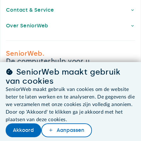
Contact & Service
Over SeniorWeb
SeniorWeb.
De computerhulp voor u.
030 - 276 99 65
SeniorWeb maakt gebruik
leden@seniorweb.nl
van cookies
SeniorWeb maakt gebruik van cookies om de website
beter te laten werken en te analyseren. De gegevens die
we verzamelen met onze cookies zijn volledig anoniem.
©2026 SeniorWeb
Door op 'Akkoord' te klikken ga je akkoord met het
plaatsen van deze cookies.
Algemene voorwaarden
Akkoord
Aanpassen
Cookies en cookie-instellingen
Disclaimer