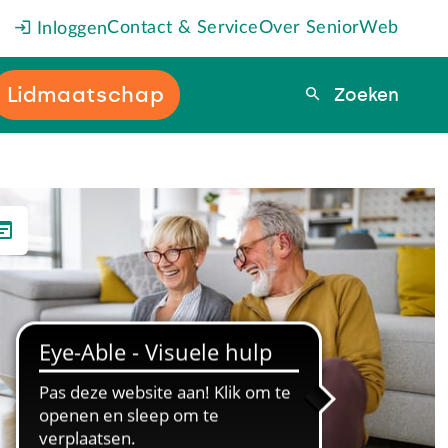
Contact & Service
Over SeniorWeb
Inloggen
Lidmaatschap
Zoeken
Zoeken