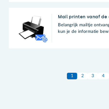
Mail printen vanaf d
Belangrijk mailtje ontvan
kun je de informatie be
1
2
3
4