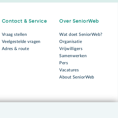
Contact & Service
Over SeniorWeb
Vraag stellen
Wat doet SeniorWeb?
Veelgestelde vragen
Organisatie
Adres & route
Vrijwilligers
Samenwerken
Pers
Vacatures
About SeniorWeb
030 - 276 99 65
leden@seniorweb.nl