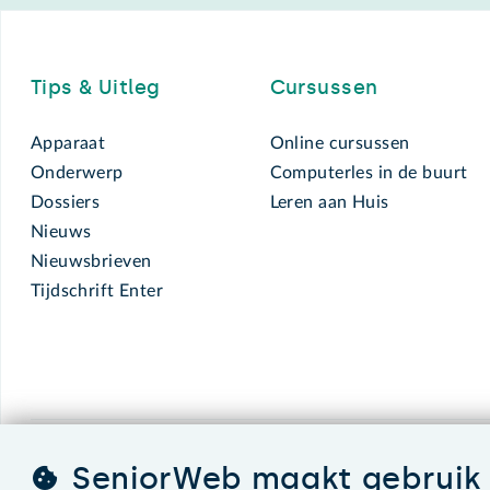
Footer
Tips & Uitleg
Cursussen
Apparaat
Online cursussen
Onderwerp
Computerles in de buurt
Dossiers
Leren aan Huis
Nieuws
Nieuwsbrieven
Tijdschrift Enter
SeniorWeb maakt gebruik 
SeniorWeb.
De computerhulp voor u.