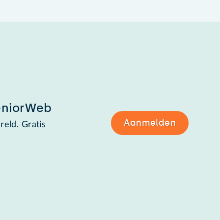
eniorWeb
Aanmelden
reld. Gratis