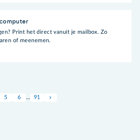
e computer
gen? Print het direct vanuit je mailbox. Zo
waren of meenemen.
5
6
…
91