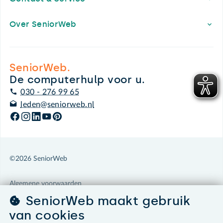
Over SeniorWeb
SeniorWeb.
De computerhulp voor u.
030 - 276 99 65
leden@seniorweb.nl
©2026 SeniorWeb
Algemene voorwaarden
Cookies en cookie-instellingen
SeniorWeb maakt gebruik
Disclaimer
van cookies
Privacybeleid