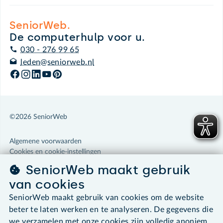
SeniorWeb.
De computerhulp voor u.
030 - 276 99 65
leden@seniorweb.nl
©2026 SeniorWeb
Algemene voorwaarden
Cookies en cookie-instellingen
Disclaimer
SeniorWeb maakt gebruik
Privacybeleid
van cookies
About SeniorWeb
SeniorWeb maakt gebruik van cookies om de website
beter te laten werken en te analyseren. De gegevens die
we verzamelen met onze cookies zijn volledig anoniem.