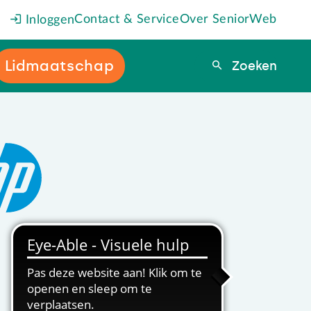
Contact & Service
Over SeniorWeb
Inloggen
Lidmaatschap
Zoeken
Zoeken