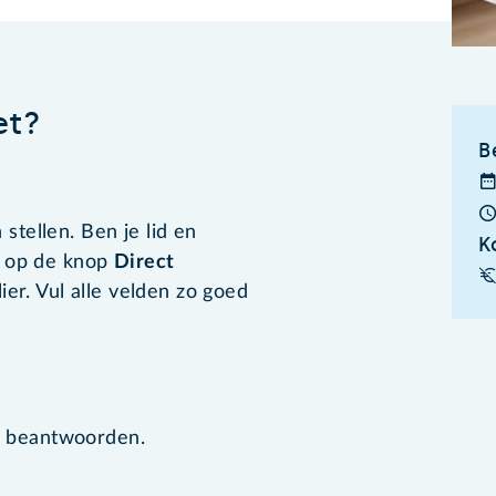
et?
B
tellen. Ben je lid en
K
n op de knop
Direct
ier. Vul alle velden zo goed
te beantwoorden.