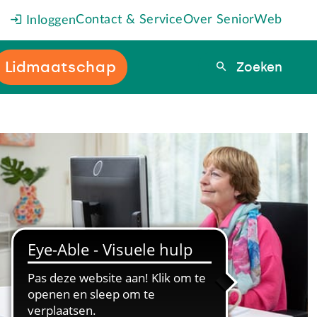
Contact & Service
Over SeniorWeb
Inloggen
Lidmaatschap
Zoeken
Zoeken