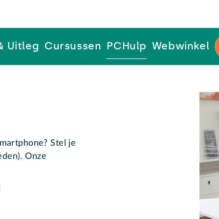
& Uitleg
Cursussen
PCHulp
Webwinkel
martphone? Stel je
leden). Onze
!