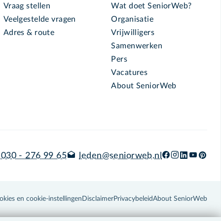
Vraag stellen
Wat doet SeniorWeb?
Veelgestelde vragen
Organisatie
Adres & route
Vrijwilligers
Samenwerken
Pers
Vacatures
About SeniorWeb
030 - 276 99 65
leden@seniorweb.nl
okies en cookie-instellingen
Disclaimer
Privacybeleid
About SeniorWeb