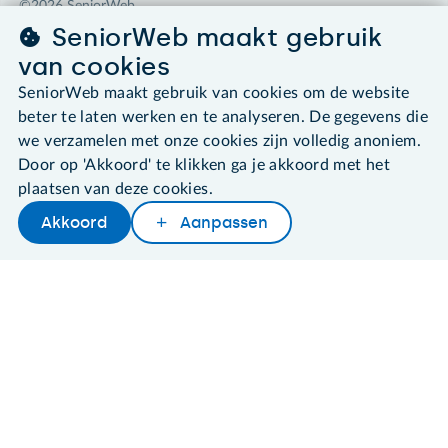
©2026 SeniorWeb
SeniorWeb maakt gebruik
Algemene voorwaarden
van cookies
Cookies en cookie-instellingen
SeniorWeb maakt gebruik van cookies om de website
Disclaimer
beter te laten werken en te analyseren. De gegevens die
Privacybeleid
About SeniorWeb
we verzamelen met onze cookies zijn volledig anoniem.
Door op 'Akkoord' te klikken ga je akkoord met het
plaatsen van deze cookies.
Akkoord
Aanpassen
Later lezen
Delen
Woordenboek