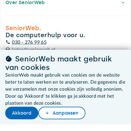
Over SeniorWeb
SeniorWeb.
De computerhulp voor u.
030 - 276 99 65
leden@seniorweb.nl
SeniorWeb maakt gebruik
van cookies
SeniorWeb maakt gebruik van cookies om de website
©2026 SeniorWeb
beter te laten werken en te analyseren. De gegevens die
we verzamelen met onze cookies zijn volledig anoniem.
Door op 'Akkoord' te klikken ga je akkoord met het
Algemene voorwaarden
Cookies en cookie-instellingen
plaatsen van deze cookies.
Disclaimer
Akkoord
Aanpassen
Privacybeleid
About SeniorWeb