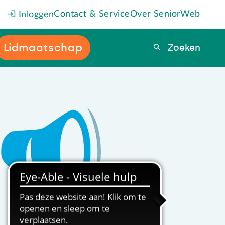
Contact & Service
Over SeniorWeb
Inloggen
Lidmaatschap
Zoeken
Zoeken