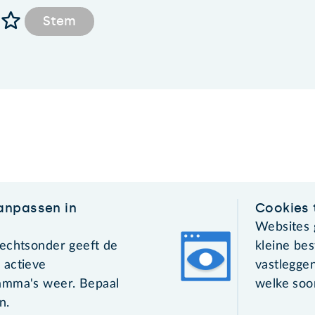
Stem
anpassen in
Cookies 
Websites 
echtsonder geeft de
kleine bes
 actieve
vastleggen
amma's weer. Bepaal
welke soor
n.