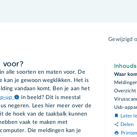
Gewijzigd 
 voor?
Inhoud
n alle soorten en maten voor. De
Waar kom
re kan je gewoon wegklikken. Het is
Meldinge
lding vandaan komt. Ben je aan het
Overzicht
op-up
in beeld? Dit is meestal
Virusscan
dus negeren. Lees hier meer over de
Usb-appa
uit de hoek van de taakbalk kunnen
Later l
 hebben vaak te maken met
Delen
computer. Die meldingen kan je
Printe