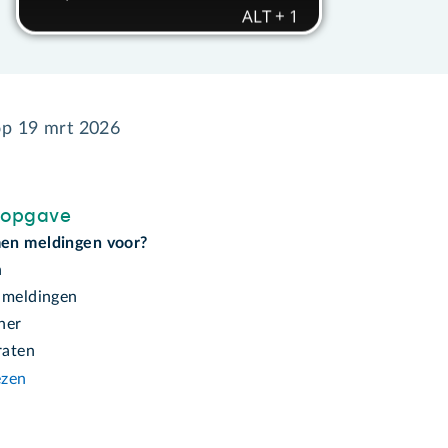
op
19 mrt 2026
sopgave
en meldingen voor?
n
 meldingen
ner
raten
ezen
n