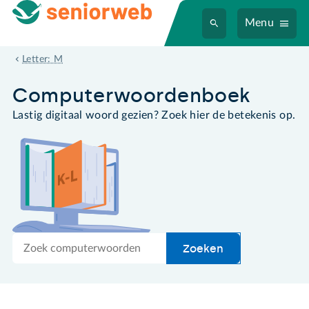
Menu
malware
Letter: M
Computer­woordenboek
Lastig digitaal woord gezien? Zoek hier de betekenis op.
Zoek
Zoeken