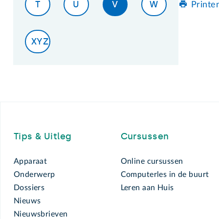
T
U
V
W
Printe
XYZ
Footer
Tips & Uitleg
Cursussen
Apparaat
Online cursussen
Onderwerp
Computerles in de buurt
Dossiers
Leren aan Huis
Nieuws
Nieuwsbrieven