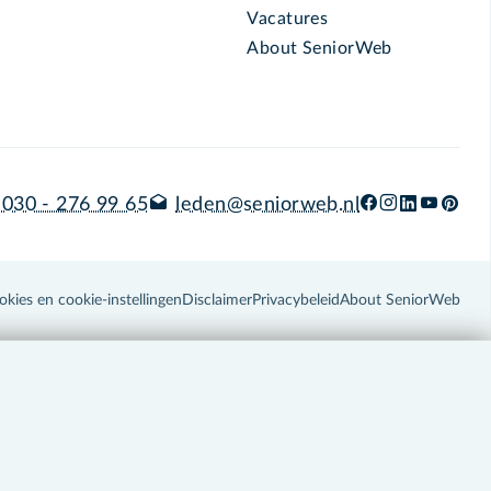
Vacatures
About SeniorWeb
030 - 276 99 65
leden@seniorweb.nl
okies en cookie-instellingen
Disclaimer
Privacybeleid
About SeniorWeb