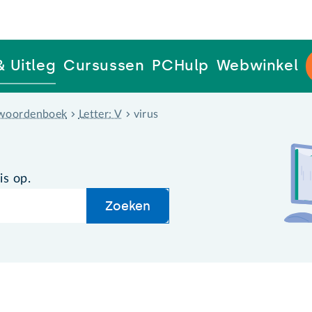
& Uitleg
Cursussen
PCHulp
Webwinkel
woordenboek
Letter: V
virus
is op.
Zoeken