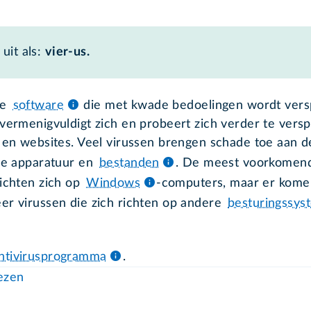
uit als:
vier-us.
ke
software
die met kwade bedoelingen wordt vers
 vermenigvuldigt zich en probeert zich verder te versp
l en websites. Veel virussen brengen schade toe aan d
ale apparatuur en
bestanden
. De meest voorkomen
richten zich op
Windows
-computers, maar er kome
er virussen die zich richten op andere
besturingssys
ntivirusprogramma
.
lezen