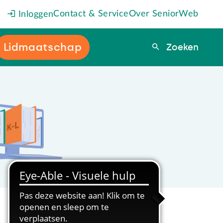
Contact & Service
Over SeniorWeb
Inloggen
Lidmaatschap
Zoeken
Zoeken