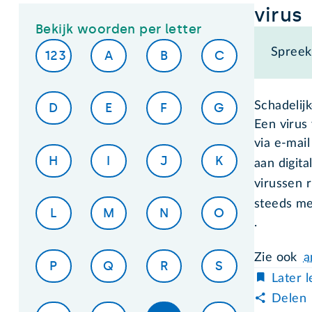
virus
Bekijk woorden per letter
Spreek 
123
A
B
C
Schadelij
D
E
F
G
Een virus
via e-mai
H
I
J
K
aan digit
virussen 
steeds me
L
M
N
O
.
Zie ook
a
P
Q
R
S
Later 
Delen