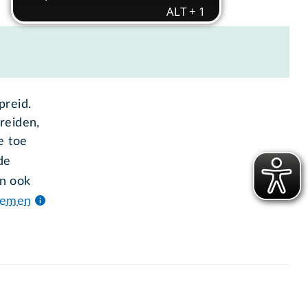
preid.
reiden,
e toe
de
n ook
temen