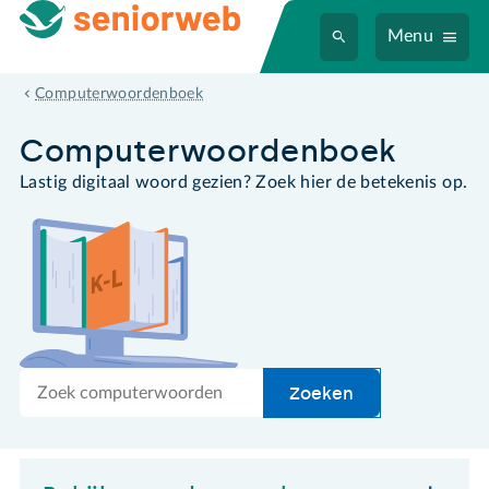
Menu
Letter: B
Computerwoordenboek
Computer­woordenboek
Lastig digitaal woord gezien? Zoek hier de betekenis op.
Zoek
Zoeken