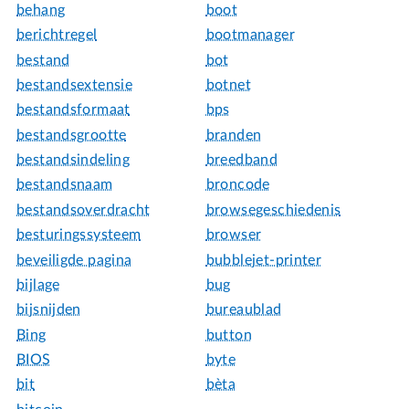
behang
boot
berichtregel
bootmanager
bestand
bot
bestandsextensie
botnet
bestandsformaat
bps
bestandsgrootte
branden
bestandsindeling
breedband
bestandsnaam
broncode
bestandsoverdracht
browsegeschiedenis
besturingssysteem
browser
beveiligde pagina
bubblejet-printer
bijlage
bug
bijsnijden
bureaublad
Bing
button
BIOS
byte
bit
bèta