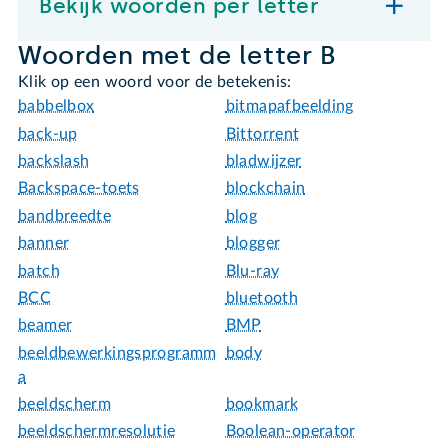
Bekijk woorden per letter
Woorden met de letter B
Klik op een woord voor de betekenis:
babbelbox
bitmapafbeelding
back-up
Bittorrent
backslash
bladwijzer
Backspace-toets
blockchain
bandbreedte
blog
banner
blogger
batch
Blu-ray
BCC
bluetooth
beamer
BMP
beeldbewerkingsprogramm
body
a
beeldscherm
bookmark
beeldschermresolutie
Boolean-operator