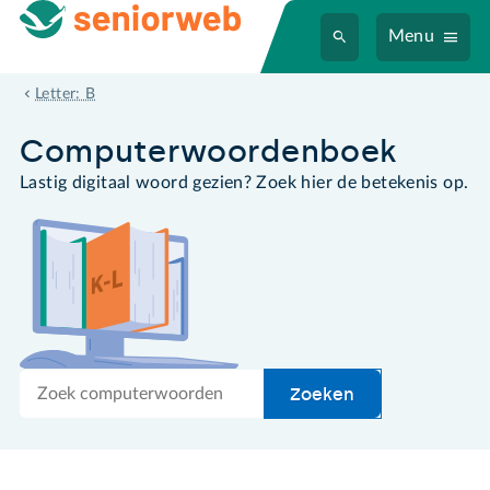
Menu
BMP
Letter: B
Computer­woordenboek
Lastig digitaal woord gezien? Zoek hier de betekenis op.
Zoek
Zoeken