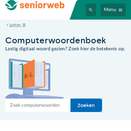
Menu
bestandsextensie
Letter: B
Computer­woordenboek
Lastig digitaal woord gezien? Zoek hier de betekenis op.
Zoek
Zoeken