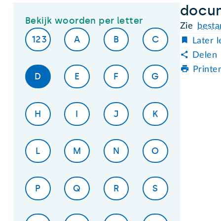
docu
Bekijk woorden per letter
Zie
besta
123
A
B
C
Later 
Delen
Printe
D
E
F
G
H
I
J
K
L
M
N
O
P
Q
R
S