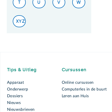
T
U
V
W
XYZ
Footer
Tips & Uitleg
Cursussen
Apparaat
Online cursussen
Onderwerp
Computerles in de buurt
Dossiers
Leren aan Huis
Nieuws
Nieuwsbrieven