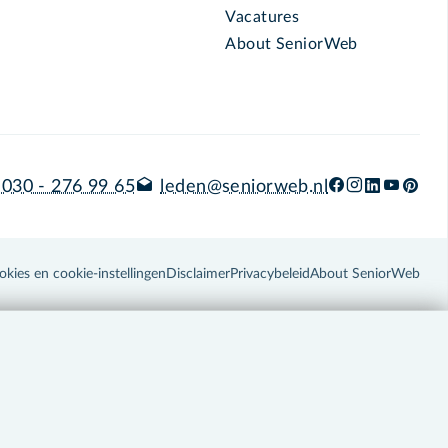
Vacatures
About SeniorWeb
030 - 276 99 65
leden@seniorweb.nl
okies en cookie-instellingen
Disclaimer
Privacybeleid
About SeniorWeb