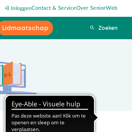
Contact & Service
Over SeniorWeb
Inloggen
Lidmaatschap
Zoeken
Zoeken