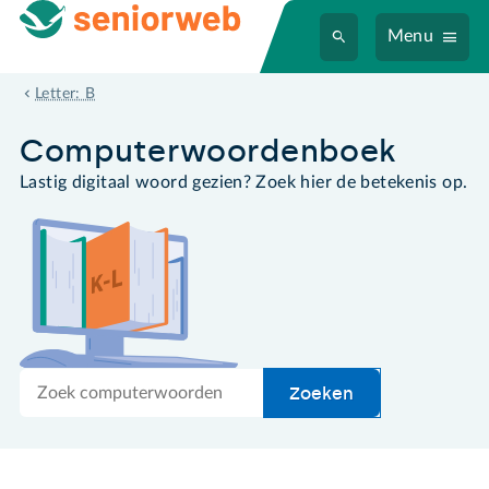
Menu
bestand
Letter: B
Computer­woordenboek
Lastig digitaal woord gezien? Zoek hier de betekenis op.
Zoek
Zoeken