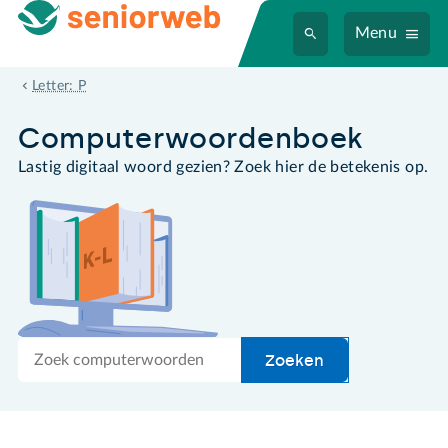
Menu
programma
Letter: P
Computer­woordenboek
Lastig digitaal woord gezien? Zoek hier de betekenis op.
Zoek
Zoeken