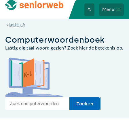
Menu
app
Letter: A
Computer­woordenboek
Lastig digitaal woord gezien? Zoek hier de betekenis op.
Zoek
Zoeken