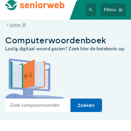
Menu
beeldscherm
Letter: B
Computer­woordenboek
Lastig digitaal woord gezien? Zoek hier de betekenis op.
Zoek
Zoeken