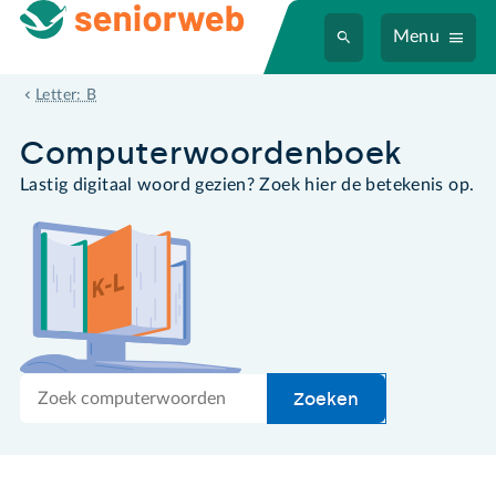
Menu
beveiligde pagina
Letter: B
Computer­woordenboek
Lastig digitaal woord gezien? Zoek hier de betekenis op.
Zoek
Zoeken