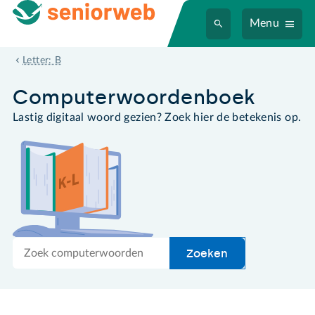
Menu
bestandsoverdracht
Letter: B
Computer­woordenboek
Lastig digitaal woord gezien? Zoek hier de betekenis op.
Zoek
Zoeken