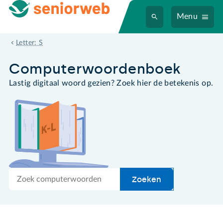
Menu
spyware
Letter: S
Computer­woordenboek
Lastig digitaal woord gezien? Zoek hier de betekenis op.
Zoek
Zoeken