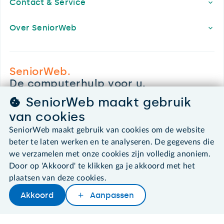
Contact & Service
Over SeniorWeb
SeniorWeb.
De computerhulp voor u.
030 - 276 99 65
SeniorWeb maakt gebruik
leden@seniorweb.nl
van cookies
SeniorWeb maakt gebruik van cookies om de website
beter te laten werken en te analyseren. De gegevens die
we verzamelen met onze cookies zijn volledig anoniem.
©2026 SeniorWeb
Door op 'Akkoord' te klikken ga je akkoord met het
plaatsen van deze cookies.
Algemene voorwaarden
Akkoord
Aanpassen
Cookies en cookie-instellingen
Disclaimer
Privacybeleid