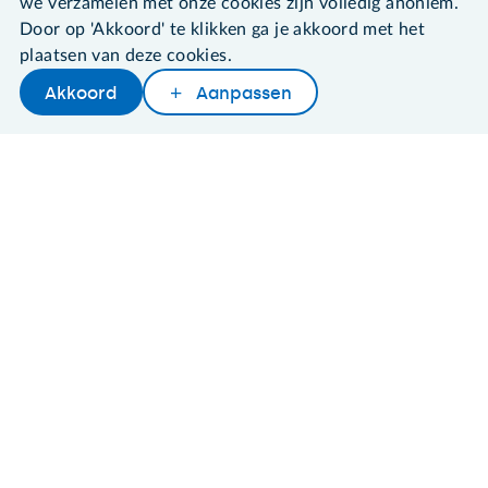
we verzamelen met onze cookies zijn volledig anoniem.
Door op 'Akkoord' te klikken ga je akkoord met het
Algemene voorwaarden
plaatsen van deze cookies.
Cookies en cookie-instellingen
Disclaimer
Akkoord
Aanpassen
Later lezen
Delen
Woordenboek
Privacybeleid
About SeniorWeb