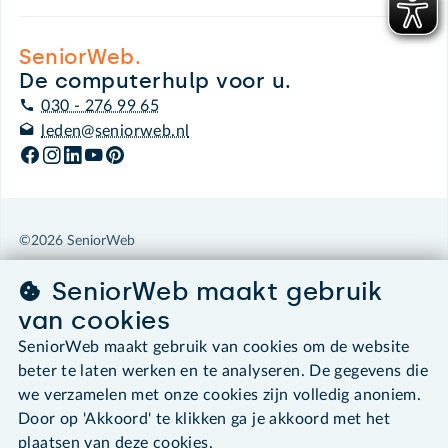
SeniorWeb.
De computerhulp voor u.
030 - 276 99 65
leden@seniorweb.nl
©2026 SeniorWeb
SeniorWeb maakt gebruik
Algemene voorwaarden
Cookies en cookie-instellingen
van cookies
Disclaimer
SeniorWeb maakt gebruik van cookies om de website
Privacybeleid
beter te laten werken en te analyseren. De gegevens die
About SeniorWeb
we verzamelen met onze cookies zijn volledig anoniem.
Door op 'Akkoord' te klikken ga je akkoord met het
plaatsen van deze cookies.