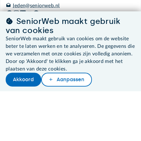
leden@seniorweb.nl
SeniorWeb maakt gebruik
van cookies
SeniorWeb maakt gebruik van cookies om de website
©2026 SeniorWeb
beter te laten werken en te analyseren. De gegevens die
we verzamelen met onze cookies zijn volledig anoniem.
Algemene voorwaarden
Door op 'Akkoord' te klikken ga je akkoord met het
Cookies en cookie-instellingen
plaatsen van deze cookies.
Disclaimer
Privacybeleid
Akkoord
Aanpassen
About SeniorWeb
Later lezen
Delen
Woordenboek