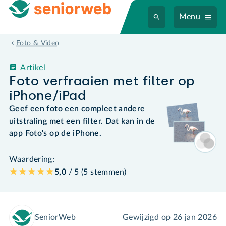
Menu
Foto & Video
Artikel
Foto verfraaien met filter op
iPhone/iPad
Geef een foto een compleet andere
uitstraling met een filter. Dat kan in de
app Foto's op de iPhone.
Waardering:
5,0
/ 5 (
5
stemmen
)
SeniorWeb
Gewijzigd op
26 jan 2026