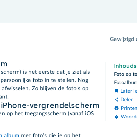
Gewijzigd
rm
Inhoud
cherm) is het eerste dat je ziet als
Foto op t
persoonlijke foto in te stellen. Nog
Fotoalbum
 afwisselen. Zo blijven de foto's op
Later l
ant.
Delen
p iPhone-vergrendelscherm
Printe
elen op het toegangsscherm (vanaf iOS
Woord
en album
met foto's die je op het