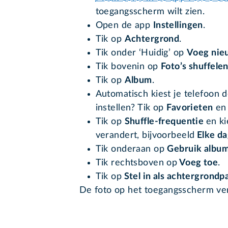
toegangsscherm wilt zien.
Open de app
Instellingen
.
Tik op
Achtergrond
.
Tik onder ‘Huidig’ op
Voeg nie
Tik bovenin op
Foto’s shuffele
Tik op
Album
.
Automatisch kiest je telefoon 
instellen? Tik op
Favorieten
en 
Tik op
Shuffle-frequentie
en k
verandert, bijvoorbeeld
Elke da
Tik onderaan op
Gebruik albu
Tik rechtsboven op
Voeg toe
.
Tik op
Stel in als achtergrondp
De foto op het toegangsscherm ver