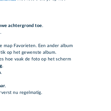
uwe achtergrond toe
.
n
.
de map Favorieten. Een ander album
tik op het gewenste album.
ies hoe vaak de foto op het scherm
g
.
m
.
aar
.
verst nu regelmatig.