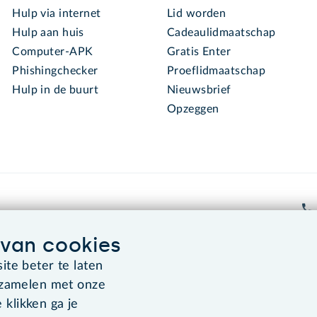
Hulp via internet
Lid worden
Hulp aan huis
Cadeaulidmaatschap
Computer-APK
Gratis Enter
Phishingchecker
Proeflidmaatschap
Hulp in de buurt
Nieuwsbrief
Opzeggen
van cookies
te beter te laten
Algemene voorwaarden
Co
rzamelen met onze
 klikken ga je