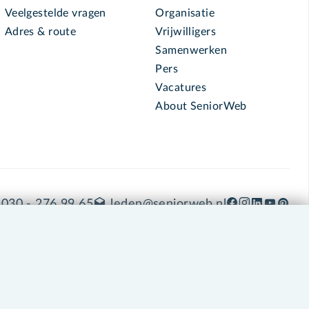
Veelgestelde vragen
Organisatie
Adres & route
Vrijwilligers
Samenwerken
Pers
Vacatures
About SeniorWeb
030 - 276 99 65
leden@seniorweb.nl
okies en cookie-instellingen
Disclaimer
Privacybeleid
About SeniorWeb