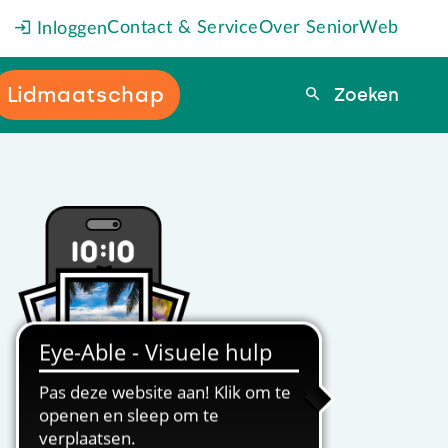
Contact & Service
Over SeniorWeb
Inloggen
Lidmaatschap
Zoeken
Zoeken