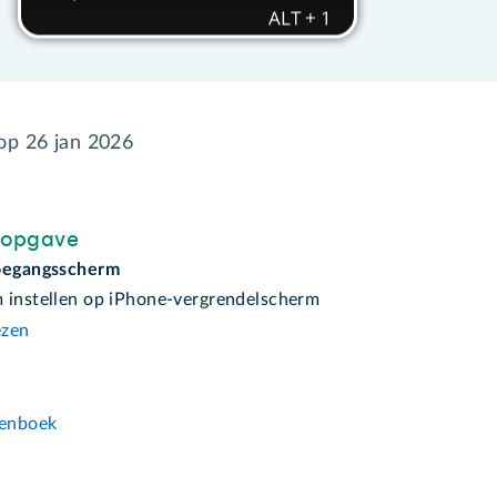
 op
26 jan 2026
sopgave
oegangsscherm
 instellen op iPhone-vergrendelscherm
ezen
n
enboek