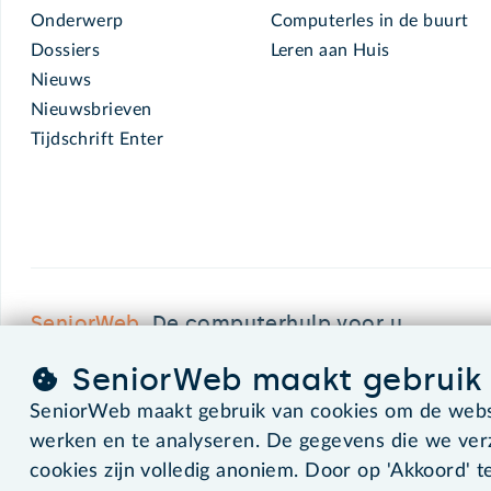
Onderwerp
Computerles in de buurt
Dossiers
Leren aan Huis
Nieuws
Nieuwsbrieven
Tijdschrift Enter
SeniorWeb.
De computerhulp voor u.
SeniorWeb maakt gebruik 
SeniorWeb maakt gebruik van cookies om de websi
©2026 SeniorWeb
werken en te analyseren. De gegevens die we ve
cookies zijn volledig anoniem. Door op 'Akkoord' te