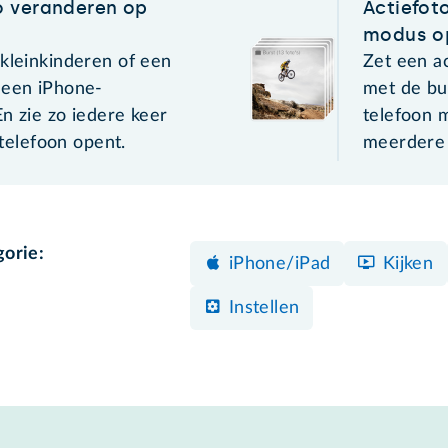
o veranderen op
Actiefot
modus o
 kleinkinderen of een
Zet een a
 een iPhone-
met de bu
n zie zo iedere keer
telefoon m
e telefoon opent.
meerdere 
gorie:
iPhone/iPad
Kijken
Instellen