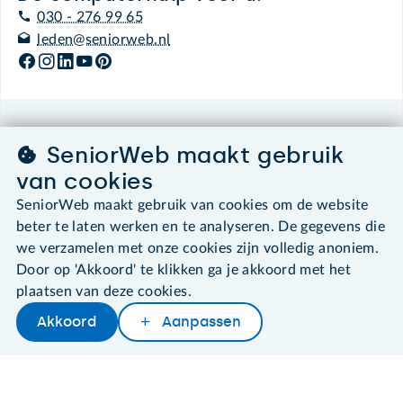
030 - 276 99 65
leden@seniorweb.nl
©2026 SeniorWeb
SeniorWeb maakt gebruik
van cookies
Algemene voorwaarden
Cookies en cookie-instellingen
SeniorWeb maakt gebruik van cookies om de website
Disclaimer
beter te laten werken en te analyseren. De gegevens die
Privacybeleid
we verzamelen met onze cookies zijn volledig anoniem.
About SeniorWeb
Door op 'Akkoord' te klikken ga je akkoord met het
plaatsen van deze cookies.
Akkoord
Aanpassen
Later lezen
Delen
Woordenboek