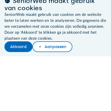
SeniorWeb maakt gebruik
©2026 SeniorWeb
van cookies
SeniorWeb maakt gebruik van cookies om de website
Algemene voorwaarden
beter te laten werken en te analyseren. De gegevens die
Cookies en cookie-instellingen
Disclaimer
we verzamelen met onze cookies zijn volledig anoniem.
Privacybeleid
Door op 'Akkoord' te klikken ga je akkoord met het
About SeniorWeb
plaatsen van deze cookies.
Akkoord
Aanpassen
Later lezen
Delen
Woordenboek