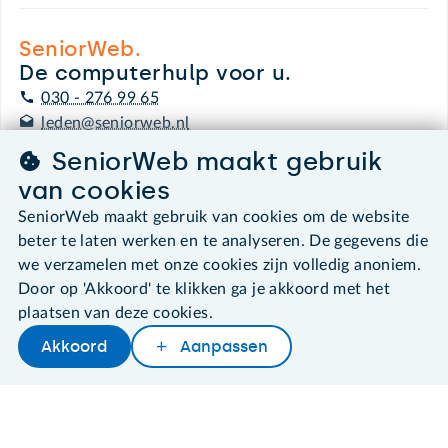
SeniorWeb.
De computerhulp voor u.
030 - 276 99 65
leden@seniorweb.nl
SeniorWeb maakt gebruik
van cookies
SeniorWeb maakt gebruik van cookies om de website
©2026 SeniorWeb
beter te laten werken en te analyseren. De gegevens die
we verzamelen met onze cookies zijn volledig anoniem.
Algemene voorwaarden
Door op 'Akkoord' te klikken ga je akkoord met het
Cookies en cookie-instellingen
plaatsen van deze cookies.
Disclaimer
Akkoord
Aanpassen
Privacybeleid
Later lezen
Delen
Woordenboek
About SeniorWeb