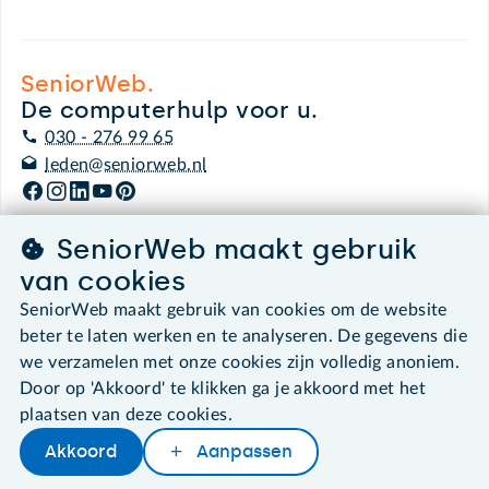
SeniorWeb.
De computerhulp voor u.
030 - 276 99 65
leden@seniorweb.nl
SeniorWeb maakt gebruik
van cookies
©2026 SeniorWeb
SeniorWeb maakt gebruik van cookies om de website
beter te laten werken en te analyseren. De gegevens die
Algemene voorwaarden
we verzamelen met onze cookies zijn volledig anoniem.
Cookies en cookie-instellingen
Disclaimer
Door op 'Akkoord' te klikken ga je akkoord met het
Privacybeleid
plaatsen van deze cookies.
About SeniorWeb
Akkoord
Aanpassen
Later lezen
Delen
Woordenboek