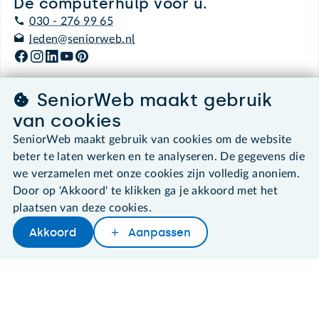
De computerhulp voor u.
030 - 276 99 65
leden@seniorweb.nl
SeniorWeb maakt gebruik
van cookies
©2026 SeniorWeb
SeniorWeb maakt gebruik van cookies om de website
Algemene voorwaarden
beter te laten werken en te analyseren. De gegevens die
Cookies en cookie-instellingen
we verzamelen met onze cookies zijn volledig anoniem.
Disclaimer
Door op 'Akkoord' te klikken ga je akkoord met het
Privacybeleid
plaatsen van deze cookies.
About SeniorWeb
Akkoord
Aanpassen
Later lezen
Delen
Woordenboek