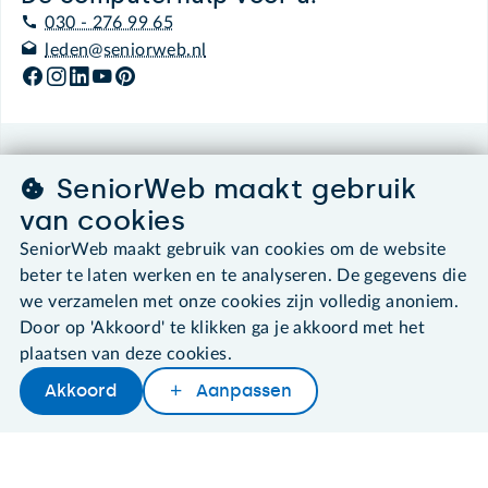
030 - 276 99 65
leden@seniorweb.nl
©2026 SeniorWeb
SeniorWeb maakt gebruik
van cookies
Algemene voorwaarden
Cookies en cookie-instellingen
SeniorWeb maakt gebruik van cookies om de website
Disclaimer
beter te laten werken en te analyseren. De gegevens die
Privacybeleid
we verzamelen met onze cookies zijn volledig anoniem.
About SeniorWeb
Door op 'Akkoord' te klikken ga je akkoord met het
plaatsen van deze cookies.
Akkoord
Aanpassen
Later lezen
Delen
Woordenboek