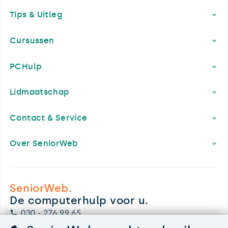
Footer
Tips & Uitleg
Cursussen
PCHulp
Lidmaatschap
Contact & Service
Over SeniorWeb
SeniorWeb.
De computerhulp voor u.
030 - 276 99 65
leden@seniorweb.nl