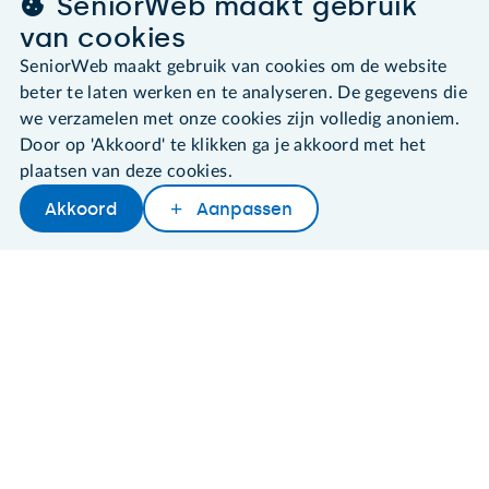
SeniorWeb maakt gebruik
van cookies
SeniorWeb maakt gebruik van cookies om de website
beter te laten werken en te analyseren. De gegevens die
©2026 SeniorWeb
we verzamelen met onze cookies zijn volledig anoniem.
Door op 'Akkoord' te klikken ga je akkoord met het
Algemene voorwaarden
plaatsen van deze cookies.
Cookies en cookie-instellingen
Akkoord
Aanpassen
Disclaimer
Later lezen
Delen
Woordenboek
Privacybeleid
About SeniorWeb