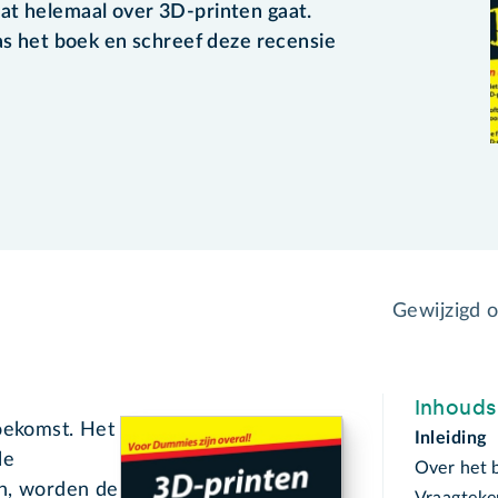
at helemaal over 3D-printen gaat.
las het boek en schreef deze recensie
Gewijzigd 
Inhoud
toekomst. Het
Inleiding
le
Over het 
en, worden de
Vraagteke