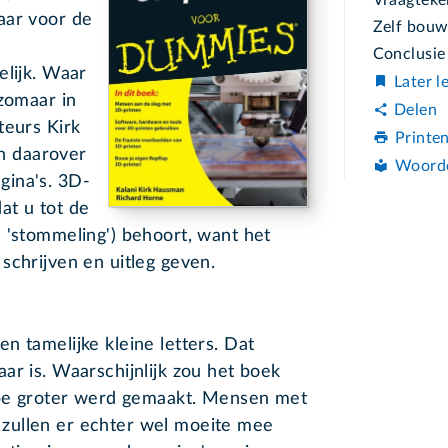
aar voor de
Zelf bou
Conclusie
elijk. Waar
Later l
 zomaar in
Delen
teurs Kirk
Printe
n daarover
Woord
gina's. 3D-
at u tot de
 'stommeling') behoort, want het
schrijven en uitleg geven.
n tamelijke kleine letters. Dat
ar is. Waarschijnlijk zou het boek
type groter werd gemaakt. Mensen met
zullen er echter wel moeite mee