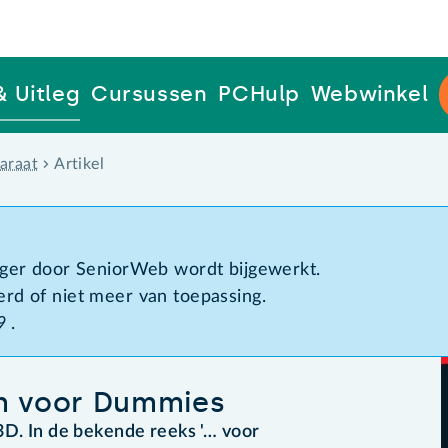
& Uitleg
Cursussen
PCHulp
Webwinkel
araat
Artikel
d
anger door SeniorWeb wordt bijgewerkt.
erd of niet meer van toepassing.
9
.
en voor Dummies
3D. In de bekende reeks '… voor