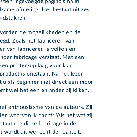
stien ingevoegde pagina's na in
dzame afmeting. Het bestaat uit zes
ofdstukken.
 worden de mogelijkheden en de
legd. Zoals het fabriceren van
r van fabriceren is volkomen
nder fabricage verstaat. Met een
een printerkop laag voor laag
roduct is ontstaan. Na het lezen
t u als beginner niet direct een mooi
mt wel het een en ander bij kijken.
het enthousiasme van de auteurs. Zij
n waarvan ik dacht: 'Als het wat zij
staat reguliere fabricage in de
wordt dit wel echt de realiteit.