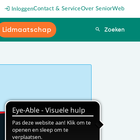
Contact & Service
Over SeniorWeb
Inloggen
Lidmaatschap
Zoeken
Zoeken