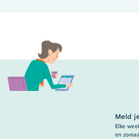
Meld j
Elke week
en zomaa