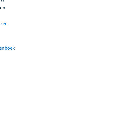
wen
ezen
n
enboek