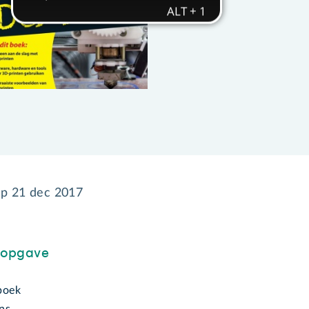
op
21 dec 2017
sopgave
boek
ns