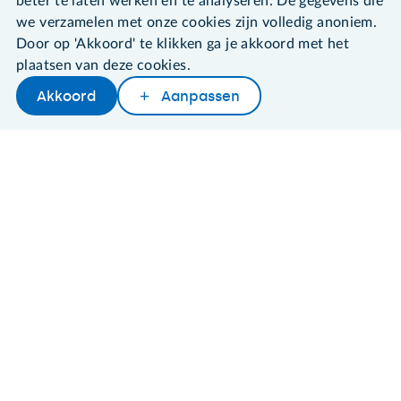
beter te laten werken en te analyseren. De gegevens die
Algemene voorwaarden
we verzamelen met onze cookies zijn volledig anoniem.
Cookies en cookie-instellingen
Door op 'Akkoord' te klikken ga je akkoord met het
Disclaimer
plaatsen van deze cookies.
Privacybeleid
About SeniorWeb
Akkoord
Aanpassen
Later lezen
Delen
Woordenboek