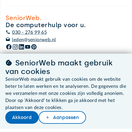
SeniorWeb.
De computerhulp voor u.
030 - 276 99 65
leden@seniorweb.nl
SeniorWeb maakt gebruik
van cookies
©2026 SeniorWeb
SeniorWeb maakt gebruik van cookies om de website
beter te laten werken en te analyseren. De gegevens die
Algemene voorwaarden
Cookies en cookie-instellingen
we verzamelen met onze cookies zijn volledig anoniem.
Disclaimer
Door op 'Akkoord' te klikken ga je akkoord met het
Privacybeleid
plaatsen van deze cookies.
About SeniorWeb
Akkoord
Aanpassen
Later lezen
Delen
Woordenboek